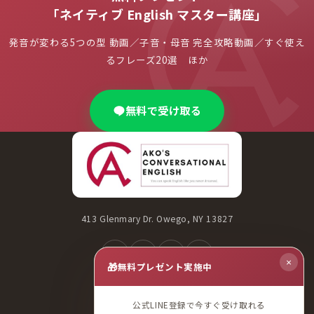
「ネイティブ English マスター講座」
発音が変わる5つの型 動画／子音・母音 完全攻略動画／すぐ使え
るフレーズ20選 ほか
無料で受け取る
413 Glenmary Dr. Owego, NY 13827
×
🎁
無料プレゼント実施中
オンライン受付（日本時間）
公式LINE登録で今すぐ受け取れる
11:00〜13:00 / 20:00〜23:00